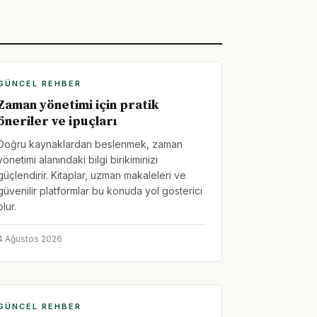
GÜNCEL REHBER
Zaman yönetimi için pratik
öneriler ve ipuçları
Doğru kaynaklardan beslenmek, zaman
yönetimi alanındaki bilgi birikiminizi
güçlendirir. Kitaplar, uzman makaleleri ve
güvenilir platformlar bu konuda yol gösterici
olur.
4 Ağustos 2026
GÜNCEL REHBER